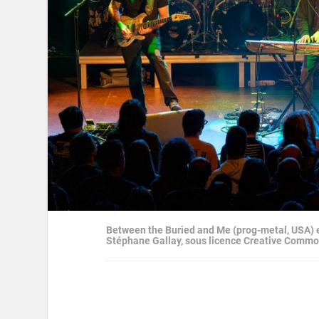
Between the Buried and Me (prog-metal, USA) e
Stéphane Gallay, sous licence Creative Comm