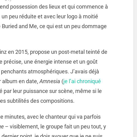
rend possession des lieux et qui commence à
un peu réduite et avec leur logo à moitié
he Buried and Me, ce qui est un peu dommage
nz en 2015, propose un post-metal teinté de
ue précise, une énergie intense et un goût
 penchants atmosphériques. J’avais déjà
r album en date,
Amnesia
(
je l’ai chroniqué
smé par leur puissance sur scène, même si le
es subtilités des compositions.
 minutes, avec le chanteur qui va parfois
ge
– visiblement, le groupe fait un peu tout, y
 dernier point, je dois avouer que je ne suis