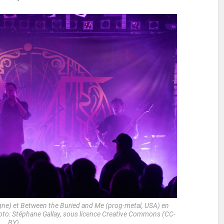
ne) et Between the Buried and Me (prog-metal, USA) en
hoto: Stéphane Gallay, sous licence Creative Commons (CC-
BY)