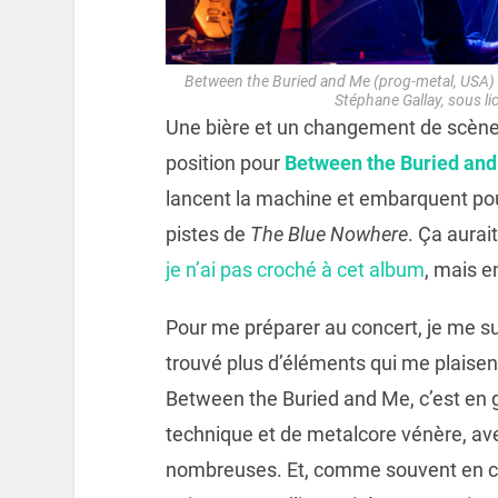
Between the Buried and Me (prog-metal, USA) e
Stéphane Gallay, sous 
Une bière et un changement de scène p
position pour
Between the Buried an
lancent la machine et embarquent pou
pistes de
The Blue Nowhere
. Ça aurai
je n’ai pas croché à cet album
, mais e
Pour me préparer au concert, je me sui
trouvé plus d’éléments qui me plaisent
Between the Buried and Me, c’est en 
technique et de metalcore vénère, ave
nombreuses. Et, comme souvent en con