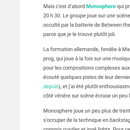
Mais c’est d’abord
Monosphere
qui p
20 h 30. Le groupe joue sur une scène 
occulté par la batterie de Between t
parce que je le trouve plutôt joli.
La formation allemande, fondée à Mai
prog, qui joue à la fois sur une musiq
pour les compositions complexes aux
écouté quelques pistes de leur dernie
depuis
), et j’ai été plutôt enthousia
côté vénère sur scène écrase un peu l
Monosphere joue un peu plus de trente
s’occuper de la technique en
backsta
compris
roadies
et ingé lights. Pour ce