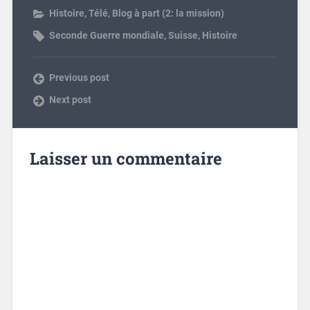
Histoire
,
Télé
,
Blog à part (2: la mission)
Seconde Guerre mondiale
,
Suisse
,
Histoire
Previous post
Next post
Laisser un commentaire