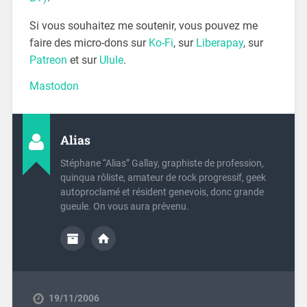
Si vous souhaitez me soutenir, vous pouvez me
faire des micro-dons sur
Ko-Fi
, sur
Liberapay
, sur
Patreon
et sur
Ulule
.
Mastodon
Alias
Stéphane “Alias” Gallay, graphiste de profession,
quinqua rôliste, amateur de rock progressif, geek
autoproclamé et résident genevois, donc grande
gueule. On vous aura prévenu.
19/11/2006