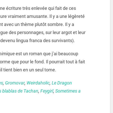
ne écriture très enlevée qui fait de ces
ure vraiment amusante. Il y a une légèreté
t avec un thème plutôt sombre. Il y a
angue des personnages, sur leur argot et leur
t devenu lingua franca des survivants).
Chimique
est un roman que j’ai beaucoup
orme que pour le fond. Il pourrait tout à fait
, il tient bien en un seul tome.
es
,
Gromovar
,
Weirdaholic
,
Le Dragon
s blablas de Tachan
,
Feygirl
,
Sometimes a