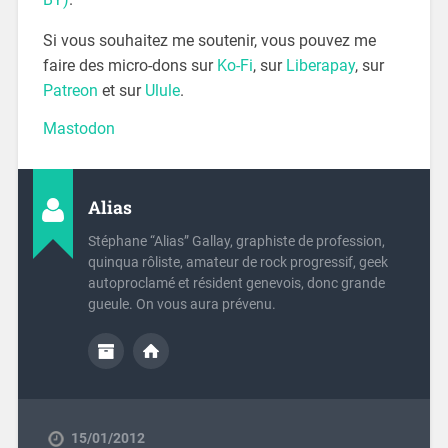
Si vous souhaitez me soutenir, vous pouvez me
faire des micro-dons sur
Ko-Fi
, sur
Liberapay
, sur
Patreon
et sur
Ulule
.
Mastodon
Alias
Stéphane “Alias” Gallay, graphiste de profession,
quinqua rôliste, amateur de rock progressif, geek
autoproclamé et résident genevois, donc grande
gueule. On vous aura prévenu.
15/01/2012