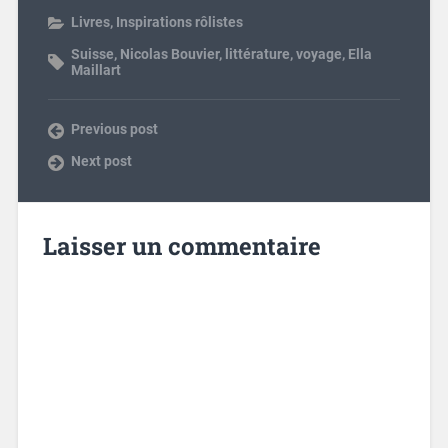
Livres
,
Inspirations rôlistes
Suisse
,
Nicolas Bouvier
,
littérature
,
voyage
,
Ella
Maillart
Previous post
Next post
Laisser un commentaire