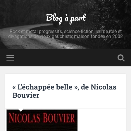
Blog à part
Rock et metal progressifs, science-fiction, jeu de rôle et
divagations de vieux gauchiste; maison fondée en 2002
« L’échappée belle », de Nicolas
Bouvier