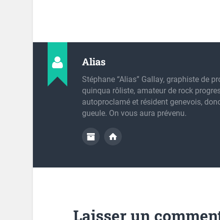
Alias
Stéphane “Alias” Gallay, graphiste de pr
quinqua rôliste, amateur de rock progres
autoproclamé et résident genevois, don
gueule. On vous aura prévenu.
Laisser un comment