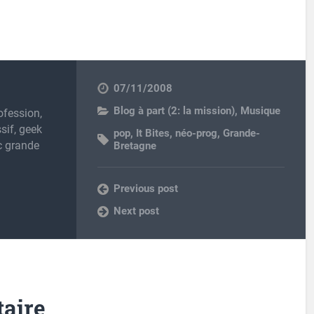
07/11/2008
Blog à part (2: la mission)
,
Musique
ofession,
sif, geek
pop
,
It Bites
,
néo-prog
,
Grande-
c grande
Bretagne
Previous post
Next post
aire