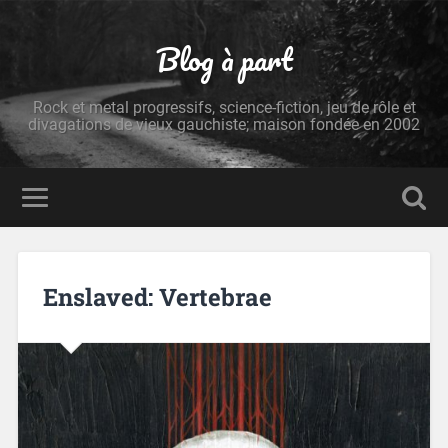
Blog à part
Rock et metal progressifs, science-fiction, jeu de rôle et
divagations de vieux gauchiste; maison fondée en 2002
Enslaved: Vertebrae