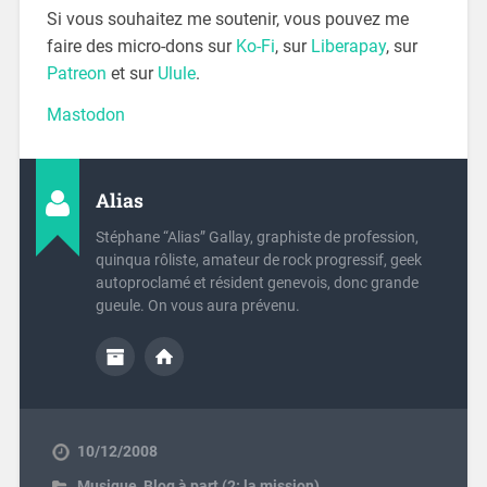
Si vous souhaitez me soutenir, vous pouvez me
faire des micro-dons sur
Ko-Fi
, sur
Liberapay
, sur
Patreon
et sur
Ulule
.
Mastodon
Alias
Stéphane “Alias” Gallay, graphiste de profession,
quinqua rôliste, amateur de rock progressif, geek
autoproclamé et résident genevois, donc grande
gueule. On vous aura prévenu.
10/12/2008
Musique
,
Blog à part (2: la mission)