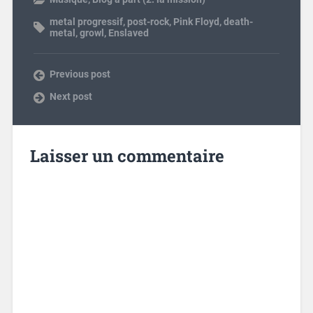
metal progressif
,
post-rock
,
Pink Floyd
,
death-
metal
,
growl
,
Enslaved
Previous post
Next post
Laisser un commentaire