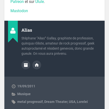
Patreon
et sur
Ulule
.
Mastodon
Alias
Stéphane “Alias” Gallay, graphiste de profession,
quinqua rôliste, amateur de rock progressif, geek
autoproclamé et résident genevois, donc grande
gueule. On vous aura prévenu.
19/09/2011
Musique
metal progressif
,
Dream Theater
,
USA
,
Lorelei