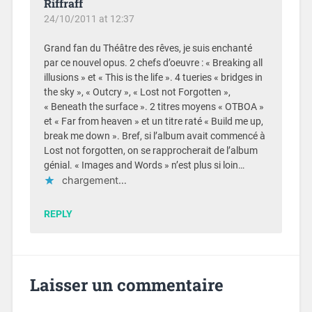
Riffraff
24/10/2011 at 12:37
Grand fan du Théâtre des rêves, je suis enchanté
par ce nouvel opus. 2 chefs d’oeuvre : « Breaking all
illusions » et « This is the life ». 4 tueries « bridges in
the sky », « Outcry », « Lost not Forgotten »,
« Beneath the surface ». 2 titres moyens « OTBOA »
et « Far from heaven » et un titre raté « Build me up,
break me down ». Bref, si l’album avait commencé à
Lost not forgotten, on se rapprocherait de l’album
génial. « Images and Words » n’est plus si loin…
chargement…
REPLY
Laisser un commentaire