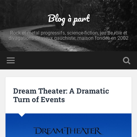
Blog à part
Rock et metal progressifs, science-fiction, jeu de rôle et
divagations de vieux gauchiste; maison fondée en 2002
Dream Theater: A Dramatic
Turn of Events