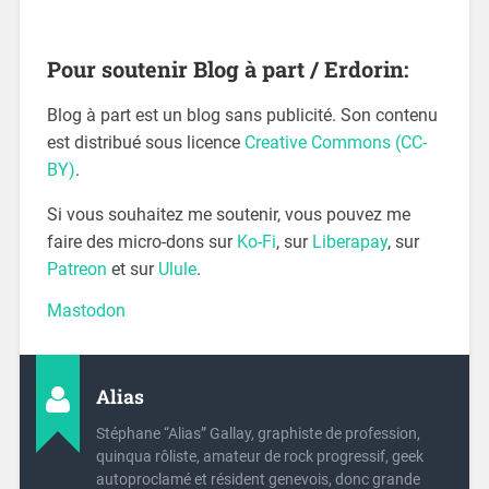
Pour soutenir Blog à part / Erdorin:
Blog à part est un blog sans publicité. Son contenu
est distribué sous licence
Creative Commons (CC-
BY)
.
Si vous souhaitez me soutenir, vous pouvez me
faire des micro-dons sur
Ko-Fi
, sur
Liberapay
, sur
Patreon
et sur
Ulule
.
Mastodon
Alias
Stéphane “Alias” Gallay, graphiste de profession,
quinqua rôliste, amateur de rock progressif, geek
autoproclamé et résident genevois, donc grande