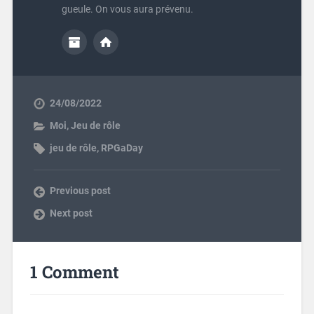
gueule. On vous aura prévenu.
24/08/2022
Moi
,
Jeu de rôle
jeu de rôle
,
RPGaDay
Previous post
Next post
1 Comment