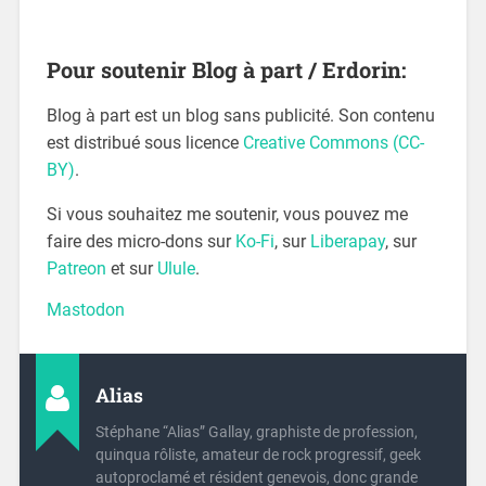
Pour soutenir Blog à part / Erdorin:
Blog à part est un blog sans publicité. Son contenu
est distribué sous licence
Creative Commons (CC-
BY)
.
Si vous souhaitez me soutenir, vous pouvez me
faire des micro-dons sur
Ko-Fi
, sur
Liberapay
, sur
Patreon
et sur
Ulule
.
Mastodon
Alias
Stéphane “Alias” Gallay, graphiste de profession,
quinqua rôliste, amateur de rock progressif, geek
autoproclamé et résident genevois, donc grande