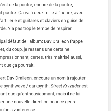
 c’est de la poutre, encore de la poutre,
 poutre. Ça va à deux mille à l’heure, avec
tillerie et guitares et claviers en guise de
urde. Y’a pas trop le tempe de respirer.
ncipal défaut de l’album: Dav Dralleon frappe
 et, du coup, je ressens une certaine
mpressionnant, certes, très maîtrisé aussi,
 que ça pourrait.
ert Dav Dralleon, encoure un nom à rajouter
aise synthwave / darksynth.
Street Krvzader
est
sant que qu’enthousiasmant, mais il ne lui
r une nouvelle direction pour ce genre
qu’on s’y intéresse.