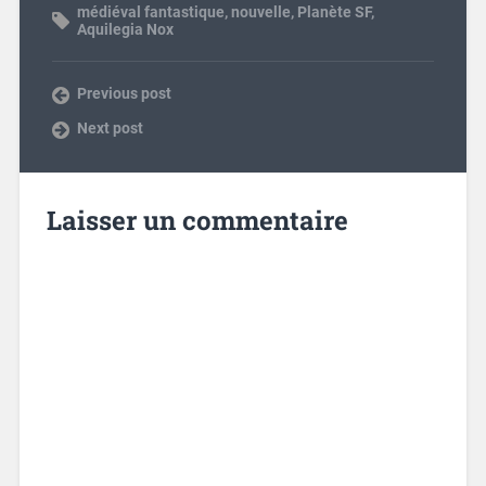
médiéval fantastique
,
nouvelle
,
Planète SF
,
Aquilegia Nox
Previous post
Next post
Laisser un commentaire