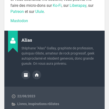
faire des micro-dons sur
Ko-Fi
, sur
Liberapay
, sur
Patreon
et sur
Ulule
.
Mastodon
Alias
Stéphane “Alias” Gallay, graphiste de profession,
quinqua rôliste, amateur de rock progressif, geek
autoproclamé et résident genevois, donc grande
gueule. On vous aura prévenu.
22/08/2023
Livres
,
Inspirations rôlistes