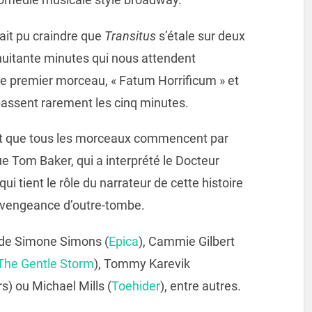
ait pu craindre que
Transitus
s’étale sur deux
e huitante minutes qui nous attendent
 le premier morceau, « Fatum Horrificum » et
passent rarement les cinq minutes.
est que tous les morceaux commencent par
que Tom Baker, qui a interprété le Docteur
ui tient le rôle du narrateur de cette histoire
e vengeance d’outre-tombe.
e de Simone Simons (
Epica
), Cammie Gilbert
The Gentle Storm
), Tommy Karevik
s) ou Michael Mills (
Toehider
), entre autres.