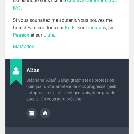
est distribué sous licence
Creative Commons (CC-
BY)
.
Si vous souhaitez me soutenir, vous pouvez me
faire des micro-dons sur
Ko-Fi
, sur
Liberapay
, sur
Patreon
et sur
Ulule
.
Mastodon
Alias
Stéphane “Alias” Gallay, graphiste de profession,
quinqua rôliste, amateur de rock progressif, geek
autoproclamé et résident genevois, donc grande
gueule. On vous aura prévenu.