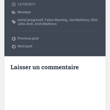
12/10/2011
Musique
metal progressif
,
Fates Warning
,
Jim Matheos
,
USA
,
John Arch
,
Arch/Matheos
Previous post
Next post
Laisser un commentaire