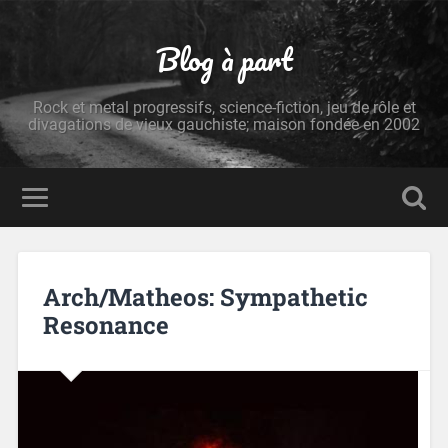
Blog à part
Rock et metal progressifs, science-fiction, jeu de rôle et
divagations de vieux gauchiste; maison fondée en 2002
Arch/Matheos: Sympathetic
Resonance