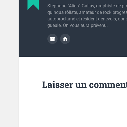
Stéphane “Alias” Gallay, graphiste de pr
quinqua rôliste, amateur de rock progres
autoproclamé et résident genevois, don
gueule. On vous aura prévenu.
Laisser un comment