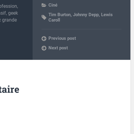
Ciné
ofession,
sif, geek
Tim Burton
,
Johnny Depp
,
Lewis
c grande
Caroll
Previous post
Next post
aire