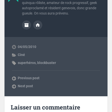
quinqua rôliste, amateur de rock progressif, geek
autoproclamé et résident genevois, donc grande
gueule. On vous aura prévenu.
04/05/2010
Ciné
superhéros
,
blockbuster
Previous post
Next post
Laisser un commentaire