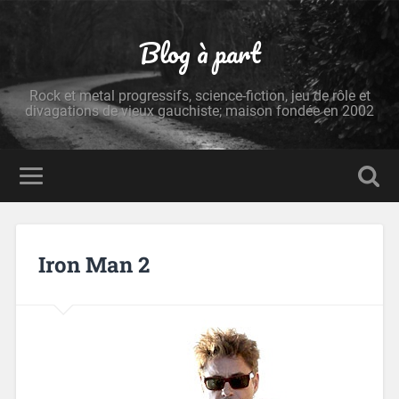
Blog à part
Rock et metal progressifs, science-fiction, jeu de rôle et
divagations de vieux gauchiste; maison fondée en 2002
Iron Man 2