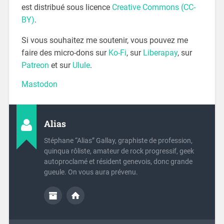
est distribué sous licence
Creative Commons (CC-
BY)
.
Si vous souhaitez me soutenir, vous pouvez me
faire des micro-dons sur
Ko-Fi
, sur
Liberapay
, sur
Patreon
et sur
Ulule
.
Mastodon
Alias
Stéphane “Alias” Gallay, graphiste de profession,
quinqua rôliste, amateur de rock progressif, geek
autoproclamé et résident genevois, donc grande
gueule. On vous aura prévenu.