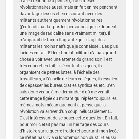
J’ai eu tendance à penser ça des thèses
révolutionnaires aussi, mais en fait en me penchant
davantage dessus et en discutant avec des
militants authentiquement révolutionnaires
(j’entends par là : pas les personnes qui se donnent
une image de radicalité sans vraiment militer), il
m’apparaît de façon flagrante qu’il s’agit des
militants les moins naïfs que je connaisse… Les plus
lucides en fait. Et leur boulot militant n’a pas grand
chose à voir avec une attente du grand soir, il est
très concret en fait, ils écoutent les gens, ils
organisent de petites luttes, à l’échelle des
travailleurs, à l’échelle de leurs collègues, ils essaient
de dépasser les bureaucraties syndicales etc. J’en
suis donc venue à me demander d’où me venait
cette image figée du militant qui répète toujours les
mêmes mots mécaniquement et pense que la
révolution va arriver d’un coup inéluctablement…
C’est intéressant de se poser cette question. En fait,
pour moi, c’était pas mal un héritage des cours
d’histoire sur la guerre froide (et pourtant mon lycée
ce n’était pas il y a si longtemps non plus). Et aussi