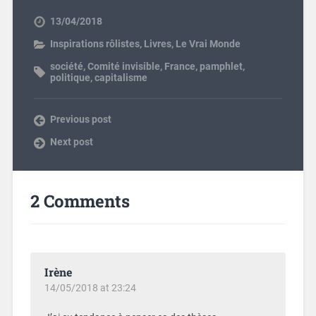
13/04/2018
Inspirations rôlistes
,
Livres
,
Le Vrai Monde
société
,
Comité invisible
,
France
,
pamphlet
,
politique
,
capitalisme
Previous post
Next post
2 Comments
Irène
14/05/2018 at 23:24