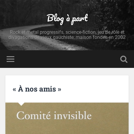
Blog à part
Rock et metal progressifs, science-fiction, jeu de rôle et
divagations de vieux gauchiste; maison fondée en 2002
« À nos amis »