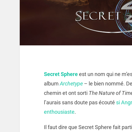
Secret Sphere
est un nom qui ne m’est
album
Archetype
– le bien nommé. Depu
chemin et ont sorti
The Nature of Tim
l’aurais sans doute pas écouté
si Ang
enthousiaste
.
Il faut dire que Secret Sphere fait par