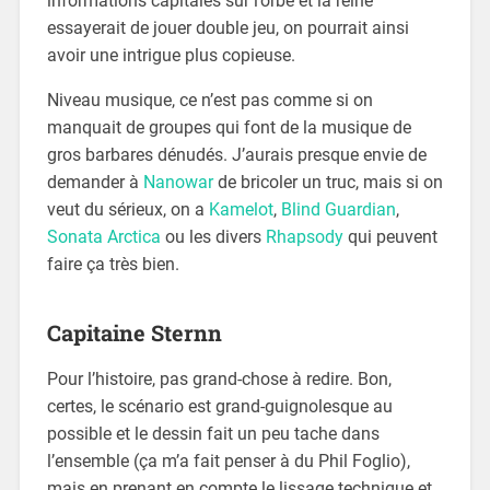
informations capitales sur l’orbe et la reine
essayerait de jouer double jeu, on pourrait ainsi
avoir une intrigue plus copieuse.
Niveau musique, ce n’est pas comme si on
manquait de groupes qui font de la musique de
gros barbares dénudés. J’aurais presque envie de
demander à
Nanowar
de bricoler un truc, mais si on
veut du sérieux, on a
Kamelot
,
Blind Guardian
,
Sonata Arctica
ou les divers
Rhapsody
qui peuvent
faire ça très bien.
Capitaine Sternn
Pour l’histoire, pas grand-chose à redire. Bon,
certes, le scénario est grand-guignolesque au
possible et le dessin fait un peu tache dans
l’ensemble (ça m’a fait penser à du Phil Foglio),
mais en prenant en compte le lissage technique et