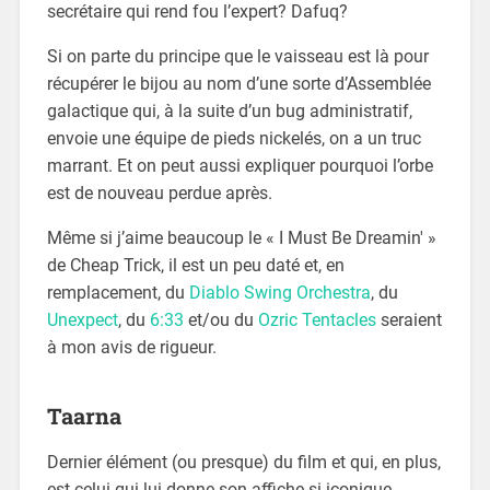
secrétaire qui rend fou l’expert? Dafuq?
Si on parte du principe que le vaisseau est là pour
récupérer le bijou au nom d’une sorte d’Assemblée
galactique qui, à la suite d’un bug administratif,
envoie une équipe de pieds nickelés, on a un truc
marrant. Et on peut aussi expliquer pourquoi l’orbe
est de nouveau perdue après.
Même si j’aime beaucoup le « I Must Be Dreamin' »
de Cheap Trick, il est un peu daté et, en
remplacement, du
Diablo Swing Orchestra
, du
Unexpect
, du
6:33
et/ou du
Ozric Tentacles
seraient
à mon avis de rigueur.
Taarna
Dernier élément (ou presque) du film et qui, en plus,
est celui qui lui donne son affiche si iconique,