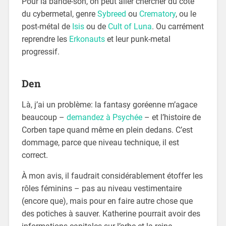
Pour la bande-son, on peut aller chercher du côté
du cybermetal, genre
Sybreed
ou
Crematory
, ou le
post-métal de
Isis
ou de
Cult of Luna
. Ou carrément
reprendre les
Erkonauts
et leur punk-metal
progressif.
Den
Là, j’ai un problème: la fantasy goréenne m’agace
beaucoup –
demandez à Psychée
– et l’histoire de
Corben tape quand même en plein dedans. C’est
dommage, parce que niveau technique, il est
correct.
À mon avis, il faudrait considérablement étoffer les
rôles féminins – pas au niveau vestimentaire
(encore que), mais pour en faire autre chose que
des potiches à sauver. Katherine pourrait avoir des