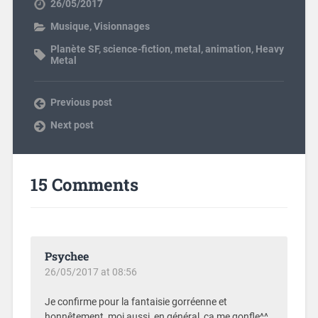
26/05/2017
Musique
,
Visionnages
Planète SF
,
science-fiction
,
metal
,
animation
,
Heavy
Metal
Previous post
Next post
15 Comments
Psychee
26/05/2017 at 08:56
Je confirme pour la fantaisie gorréenne et
honnêtement, moi aussi, en général, ça me gonfle^^