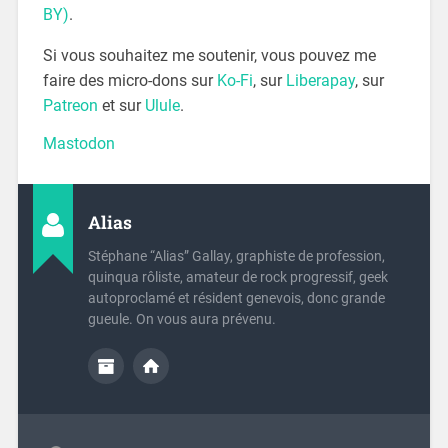
BY)
.
Si vous souhaitez me soutenir, vous pouvez me
faire des micro-dons sur
Ko-Fi
, sur
Liberapay
, sur
Patreon
et sur
Ulule
.
Mastodon
Alias
Stéphane “Alias” Gallay, graphiste de profession,
quinqua rôliste, amateur de rock progressif, geek
autoproclamé et résident genevois, donc grande
gueule. On vous aura prévenu.