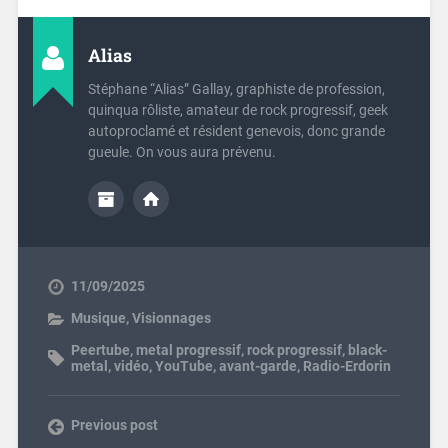
Alias
Stéphane “Alias” Gallay, graphiste de profession,
quinqua rôliste, amateur de rock progressif, geek
autoproclamé et résident genevois, donc grande
gueule. On vous aura prévenu.
11/09/2025
Musique
,
Visionnages
Peertube
,
metal progressif
,
rock progressif
,
black-
metal
,
vidéo
,
YouTube
,
avant-garde
,
Radio-Erdorin
Previous post