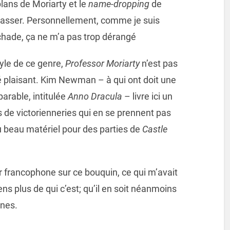
plans de Moriarty et le
name-dropping
de
ar lasser. Personnellement, comme je suis
chade, ça ne m’a pas trop dérangé
yle de ce genre,
Professor Moriarty
n’est pas
uvé plaisant. Kim Newman – à qui ont doit une
arable, intitulée
Anno Dracula
– livre ici un
 de victorienneries qui en se prennent pas
à du beau matériel pour des parties de
Castle
r francophone sur ce bouquin, ce qui m’avait
ens plus de qui c’est; qu’il en soit néanmoins
gnes.