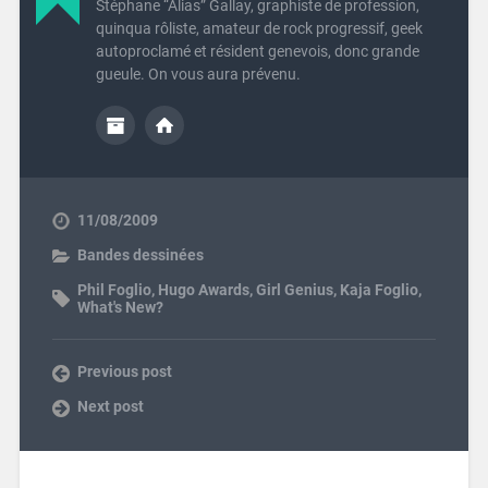
Stéphane “Alias” Gallay, graphiste de profession,
quinqua rôliste, amateur de rock progressif, geek
autoproclamé et résident genevois, donc grande
gueule. On vous aura prévenu.
11/08/2009
Bandes dessinées
Phil Foglio
,
Hugo Awards
,
Girl Genius
,
Kaja Foglio
,
What's New?
Previous post
Next post