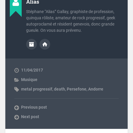
Alias
Stéphane “Alias” Gallay, graphiste de profession,
quinqua rôliste, amateur de rock progressif, geek
autoproclamé et résident genevois, donc grande
gueule. On vous aura prévenu.
11/04/2017
Musique
metal progressif
,
death
,
Persefone
,
Andorre
Previous post
Next post