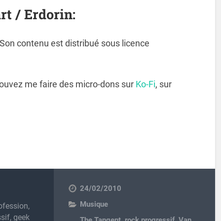
rt / Erdorin:
. Son contenu est distribué sous licence
pouvez me faire des micro-dons sur
Ko-Fi
, sur
24/02/2010
Musique
ofession,
sif, geek
The Tangent
,
rock progressif
,
Van