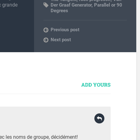
c grande
Der Graaf Generator
,
Parallel or 90
Degrees
Previous post
Next post
ADD YOURS
ec les noms de groupe, décidément!