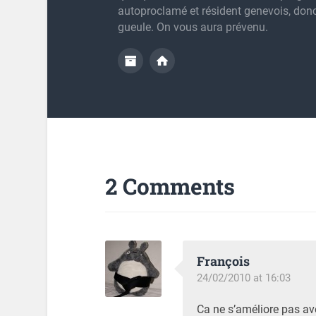
autoproclamé et résident genevois, don
gueule. On vous aura prévenu.
2 Comments
François
24/02/2010 at 16:03
Ca ne s’améliore pas av