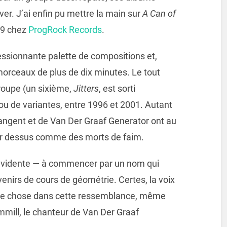
uver. J’ai enfin pu mettre la main sur
A Can of
09 chez
ProgRock Records
.
essionnante palette de compositions et,
orceaux de plus de dix minutes. Le tout
roupe (un sixième,
Jitters
, est sorti
ou de variantes, entre 1996 et 2001. Autant
 Tangent et de Van Der Graaf Generator ont au
er dessus comme des morts de faim.
st évidente — à commencer par un nom qui
enirs de cours de géométrie. Certes, la voix
lque chose dans cette ressemblance, même
mmill, le chanteur de Van Der Graaf