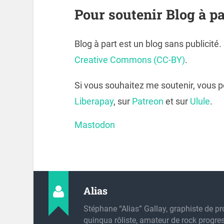
Pour soutenir Blog à pa
Blog à part est un blog sans publicité
Creative Commons (CC-BY)
.
Si vous souhaitez me soutenir, vous 
Liberapay
, sur
Patreon
et sur
Ulule
.
Mastodon
Alias
Stéphane “Alias” Gallay, graphiste de pr
quinqua rôliste, amateur de rock progres