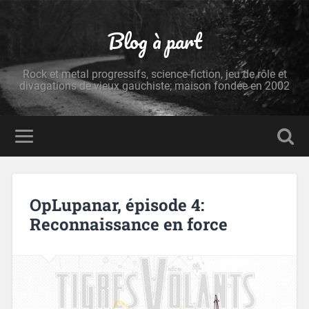
Blog à part
Rock et metal progressifs, science-fiction, jeu de rôle et
divagations de vieux gauchiste; maison fondée en 2002
OpLupanar, épisode 4:
Reconnaissance en force