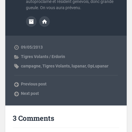
autoproclamé et résident genevois, donc grande
gueule. On vous aura prévenu.
09/05/2013
Tigres Volants / Erdorin
campagne
,
Tigres Volants
,
lupanar
,
OpLupanar
Previous post
Next post
3 Comments