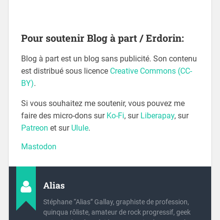
Pour soutenir Blog à part / Erdorin:
Blog à part est un blog sans publicité. Son contenu
est distribué sous licence
Creative Commons (CC-
BY)
.
Si vous souhaitez me soutenir, vous pouvez me
faire des micro-dons sur
Ko-Fi
, sur
Liberapay
, sur
Patreon
et sur
Ulule
.
Mastodon
Alias
Stéphane “Alias” Gallay, graphiste de profession,
quinqua rôliste, amateur de rock progressif, geek