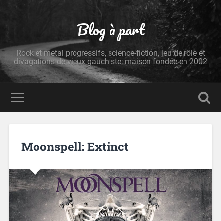
Blog à part
Rock et metal progressifs, science-fiction, jeu de rôle et
divagations de vieux gauchiste; maison fondée en 2002
Moonspell: Extinct