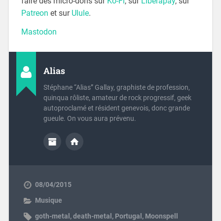
faire des micro-dons sur
Ko-Fi
, sur
Liberapay
, sur
Patreon
et sur
Ulule
.
Mastodon
Alias
Stéphane “Alias” Gallay, graphiste de profession,
quinqua rôliste, amateur de rock progressif, geek
autoproclamé et résident genevois, donc grande
gueule. On vous aura prévenu.
08/04/2015
Musique
goth-metal
,
death-metal
,
Portugal
,
Moonspell