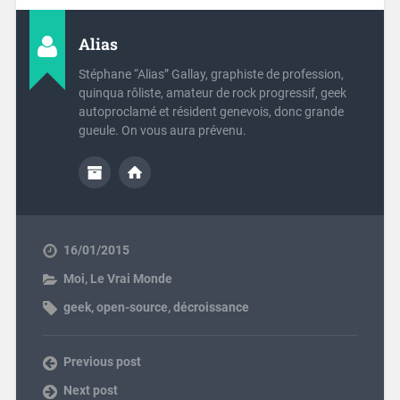
Alias
Stéphane “Alias” Gallay, graphiste de profession,
quinqua rôliste, amateur de rock progressif, geek
autoproclamé et résident genevois, donc grande
gueule. On vous aura prévenu.
16/01/2015
Moi
,
Le Vrai Monde
geek
,
open-source
,
décroissance
Previous post
Next post