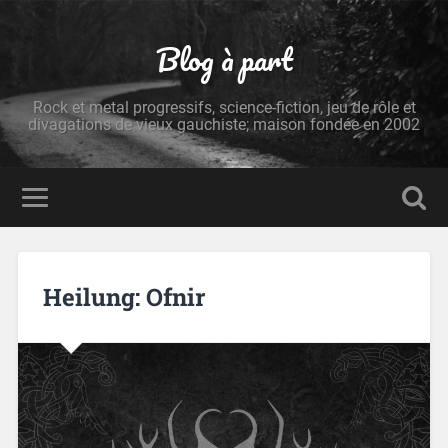
Blog à part
Rock et metal progressifs, science-fiction, jeu de rôle et
divagations de vieux gauchiste; maison fondée en 2002
Heilung: Ofnir