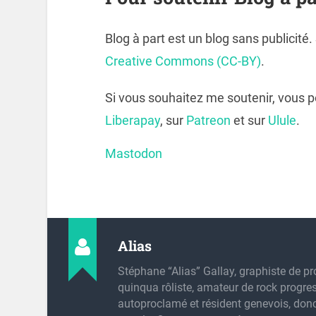
Blog à part est un blog sans publicité
Creative Commons (CC-BY)
.
Si vous souhaitez me soutenir, vous 
Liberapay
, sur
Patreon
et sur
Ulule
.
Mastodon
Alias
Stéphane “Alias” Gallay, graphiste de pr
quinqua rôliste, amateur de rock progres
autoproclamé et résident genevois, don