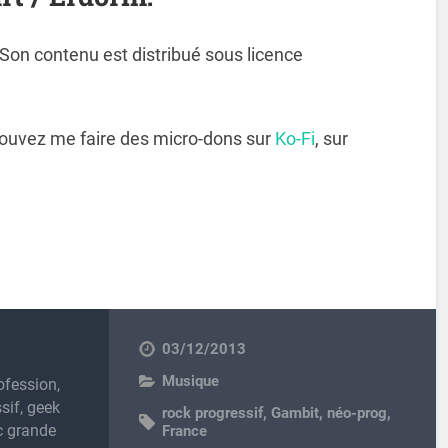
. Son contenu est distribué sous licence
pouvez me faire des micro-dons sur
Ko-Fi
, sur
03/12/2013
Musique
ofession,
sif, geek
rock progressif
,
Gambit
,
néo-prog
,
c grande
France