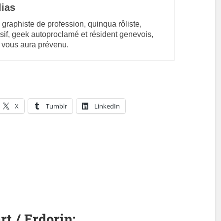
lias
 graphiste de profession, quinqua rôliste,
sif, geek autoproclamé et résident genevois,
 vous aura prévenu.
X
Tumblr
LinkedIn
rt / Erdorin: