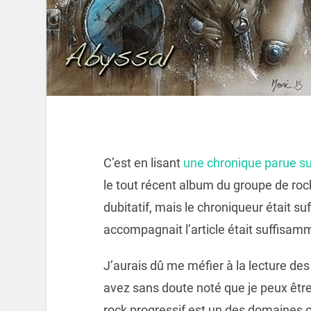
C’est en lisant
une chronique parue su
le tout récent album du groupe de roc
dubitatif, mais le chroniqueur était s
accompagnait l’article était suffisam
J’aurais dû me méfier à la lecture des 
avez sans doute noté que je peux être à
rock progressif est un des domaines où