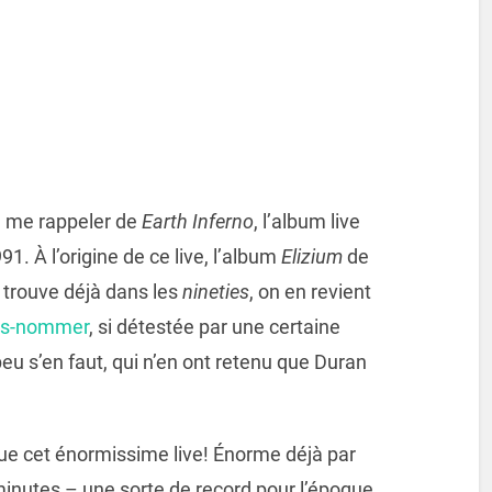
 à me rappeler de
Earth Inferno
, l’album live
991. À l’origine de ce live, l’album
Elizium
de
trouve déjà dans les
nineties
, on en revient
pas-nommer
, si détestée par une certaine
eu s’en faut, qui n’en ont retenu que Duran
que cet énormissime live! Énorme déjà par
 minutes – une sorte de record pour l’époque