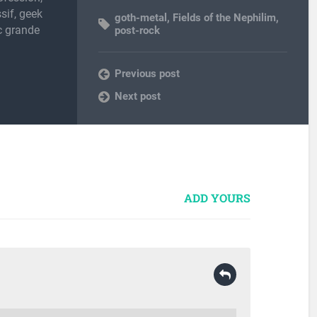
sif, geek
goth-metal
,
Fields of the Nephilim
,
c grande
post-rock
Previous post
Next post
ADD YOURS