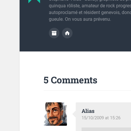
quinqua rôliste, amateur de rock progres
autoproclamé et résident genevois, don
gueule. On vous aura prévenu.
5 Comments
Alias
15/10/2009 at 15:26