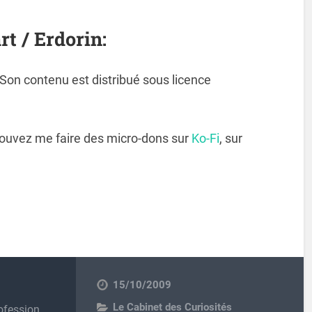
rt / Erdorin:
. Son contenu est distribué sous licence
pouvez me faire des micro-dons sur
Ko-Fi
, sur
15/10/2009
Le Cabinet des Curiosités
ofession,