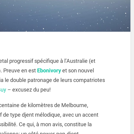
tal progressif spécifique à l’Australie (et
). Preuve en est
Ebonivory
et son nouvel
via le double patronage de leurs compatriotes
Guy
– excusez du peu!
e centaine de kilomètres de Melbourne,
f de type djent mélodique, avec un accent
ssibilité. Ce qui, à mon avis, constitue la
tralienne: un côté power-pop-djent.