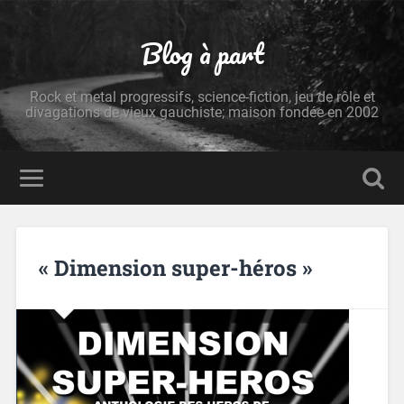
Blog à part
Rock et metal progressifs, science-fiction, jeu de rôle et
divagations de vieux gauchiste; maison fondée en 2002
« Dimension super-héros »