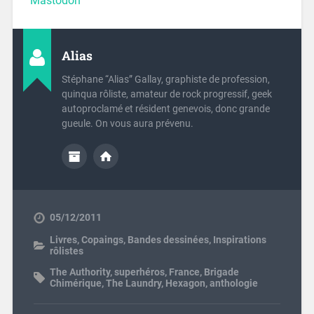
Mastodon
Alias
Stéphane “Alias” Gallay, graphiste de profession,
quinqua rôliste, amateur de rock progressif, geek
autoproclamé et résident genevois, donc grande
gueule. On vous aura prévenu.
05/12/2011
Livres
,
Copaings
,
Bandes dessinées
,
Inspirations
rôlistes
The Authority
,
superhéros
,
France
,
Brigade
Chimérique
,
The Laundry
,
Hexagon
,
anthologie