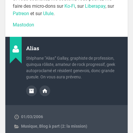
faire des micro-dons sur
Ko-Fi
, sur
Liberapay
, sur
Patreon
et sur
Ulule
.
Mastodon
Alias
Stéphane “Alias” Gallay, graphiste de profession,
quinqua rôliste, amateur de rock progressif, geek
autoproclamé et résident genevois, donc grande
gueule. On vous aura prévenu.
01/03/2006
Musique
,
Blog à part (2: la mission)