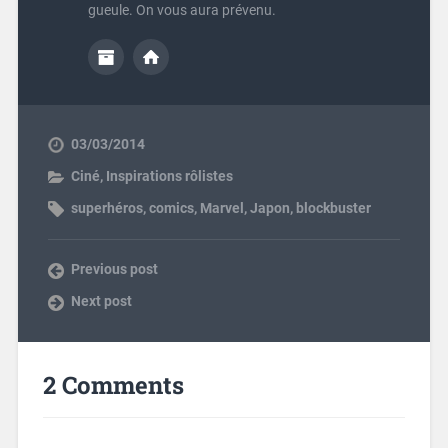
gueule. On vous aura prévenu.
03/03/2014
Ciné
,
Inspirations rôlistes
superhéros
,
comics
,
Marvel
,
Japon
,
blockbuster
Previous post
Next post
2 Comments