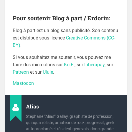
Pour soutenir Blog à part / Erdorin:
Blog à part est un blog sans publicité. Son contenu
est distribué sous licence
Creative Commons (CC-
BY)
.
Si vous souhaitez me soutenir, vous pouvez me
faire des micro-dons sur
Ko-Fi
, sur
Liberapay
, sur
Patreon
et sur
Ulule
.
Mastodon
Alias
Stéphane “Alias” Gallay, graphiste de profession,
quinqua rôliste, amateur de rock progressif, geek
autoproclamé et résident genevois, donc grande