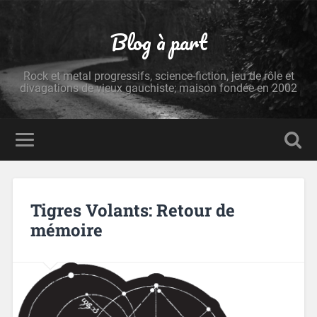
Blog à part
Rock et metal progressifs, science-fiction, jeu de rôle et
divagations de vieux gauchiste; maison fondée en 2002
Tigres Volants: Retour de
mémoire