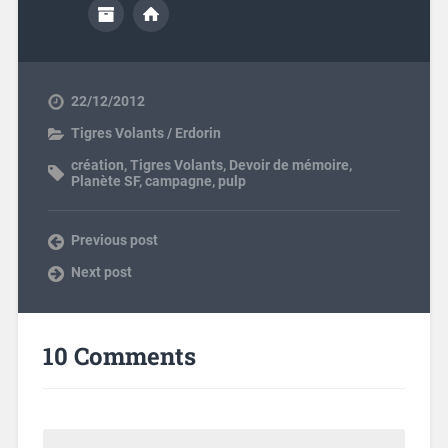
22/12/2012
Tigres Volants / Erdorin
création
,
Tigres Volants
,
Devoir de mémoire
,
Planète SF
,
campagne
,
pulp
Previous post
Next post
10 Comments