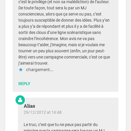
c’est le privilège (et non sa malédiction) de l’auteur.
De toute façon, tout sera lu par un MJ
consciencieux, alors que ça serve ou pas, c’est
toujours susceptible de donner des idées. Plus y’en
a plus y’a de répondant et plus il y a de facilité à
sortir des clous d’une ligne scénaristique sans
craindre l’incohérence. Mon avis ne va pas
beaucoup t’aider, j’imagine, mais si je voulais me
tourner un peu plus souvent (enfin, un jour peut-
être) vers une campagne commerciale, c’est ce que
j’aimerai trouver.
chargement…
REPLY
Alias
29/12/2012 at 16:48
Le truc, c’est que tu ne peux pas partir du
principe que ta campagne sera lue par un MJ