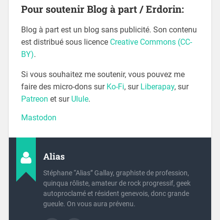
Pour soutenir Blog à part / Erdorin:
Blog à part est un blog sans publicité. Son contenu
est distribué sous licence
Creative Commons (CC-
BY)
.
Si vous souhaitez me soutenir, vous pouvez me
faire des micro-dons sur
Ko-Fi
, sur
Liberapay
, sur
Patreon
et sur
Ulule
.
Mastodon
Alias
Stéphane “Alias” Gallay, graphiste de profession,
quinqua rôliste, amateur de rock progressif, geek
autoproclamé et résident genevois, donc grande
gueule. On vous aura prévenu.