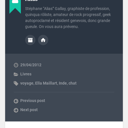
Stéphane “Alias” Gallay, graphiste de profession,
quinqua rôliste, amateur de rock progressif, geek
autoproclamé et résident genevois, donc grande
gueule. On vous aura prévenu.
29/04/2012
Livres
voyage
,
Ella Maillart
,
Inde
,
chat
Previous post
Next post