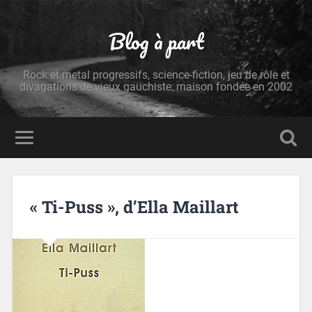
Blog à part
Rock et metal progressifs, science-fiction, jeu de rôle et
divagations de vieux gauchiste; maison fondée en 2002
« Ti-Puss », d’Ella Maillart