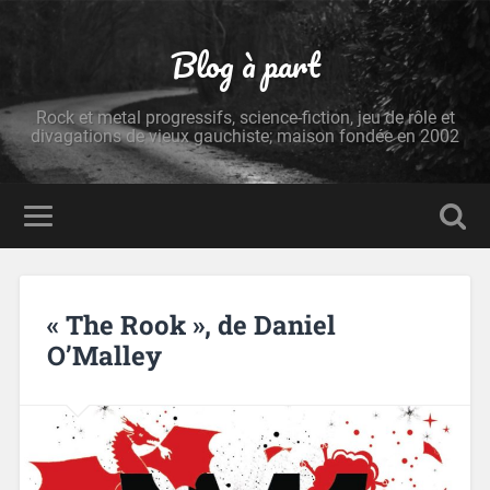
Blog à part
Rock et metal progressifs, science-fiction, jeu de rôle et
divagations de vieux gauchiste; maison fondée en 2002
« The Rook », de Daniel
O’Malley