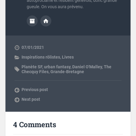
autoproclamé et résident genevois, donc grande
gueule. On vous aura prévenu.
07/01/2021
Inspirations rôlistes
,
Livres
Planète SF
,
urban fantasy
,
Daniel O'Malley
,
The
Checquy Files
,
Grande-Bretagne
Previous post
Next post
4 Comments