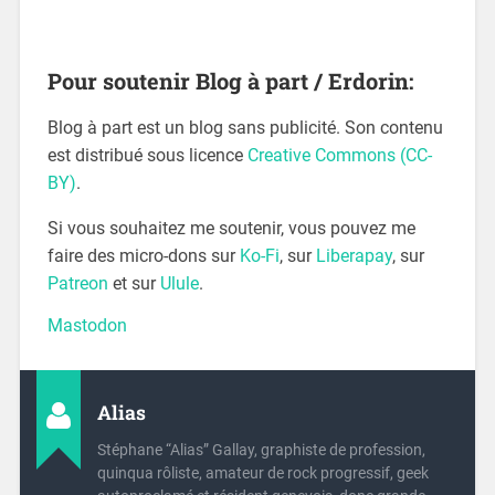
Pour soutenir Blog à part / Erdorin:
Blog à part est un blog sans publicité. Son contenu
est distribué sous licence
Creative Commons (CC-
BY)
.
Si vous souhaitez me soutenir, vous pouvez me
faire des micro-dons sur
Ko-Fi
, sur
Liberapay
, sur
Patreon
et sur
Ulule
.
Mastodon
Alias
Stéphane “Alias” Gallay, graphiste de profession,
quinqua rôliste, amateur de rock progressif, geek