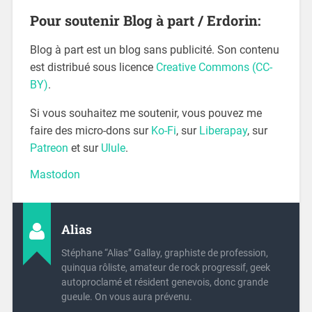
Pour soutenir Blog à part / Erdorin:
Blog à part est un blog sans publicité. Son contenu
est distribué sous licence
Creative Commons (CC-
BY)
.
Si vous souhaitez me soutenir, vous pouvez me
faire des micro-dons sur
Ko-Fi
, sur
Liberapay
, sur
Patreon
et sur
Ulule
.
Mastodon
Alias
Stéphane “Alias” Gallay, graphiste de profession,
quinqua rôliste, amateur de rock progressif, geek
autoproclamé et résident genevois, donc grande
gueule. On vous aura prévenu.