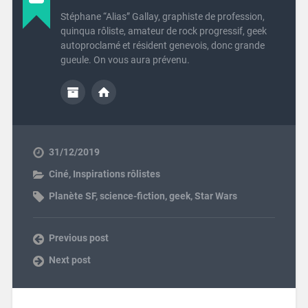
Stéphane “Alias” Gallay, graphiste de profession,
quinqua rôliste, amateur de rock progressif, geek
autoproclamé et résident genevois, donc grande
gueule. On vous aura prévenu.
31/12/2019
Ciné
,
Inspirations rôlistes
Planète SF
,
science-fiction
,
geek
,
Star Wars
Previous post
Next post