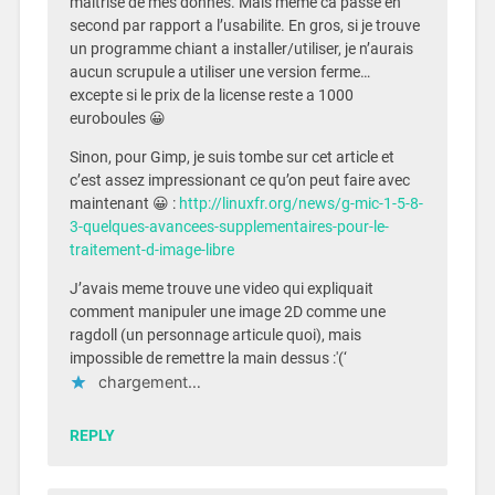
maitrise de mes donnes. Mais meme ca passe en
second par rapport a l’usabilite. En gros, si je trouve
un programme chiant a installer/utiliser, je n’aurais
aucun scrupule a utiliser une version ferme…
excepte si le prix de la license reste a 1000
euroboules 😀
Sinon, pour Gimp, je suis tombe sur cet article et
c’est assez impressionant ce qu’on peut faire avec
maintenant 😀 :
http://linuxfr.org/news/g-mic-1-5-8-
3-quelques-avancees-supplementaires-pour-le-
traitement-d-image-libre
J’avais meme trouve une video qui expliquait
comment manipuler une image 2D comme une
ragdoll (un personnage articule quoi), mais
impossible de remettre la main dessus :'(‘
chargement…
REPLY