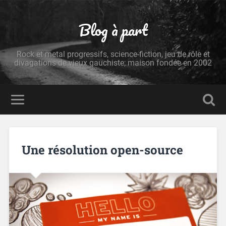
Blog à part
Rock et metal progressifs, science-fiction, jeu de rôle et
divagations de vieux gauchiste; maison fondée en 2002
Une résolution open-source