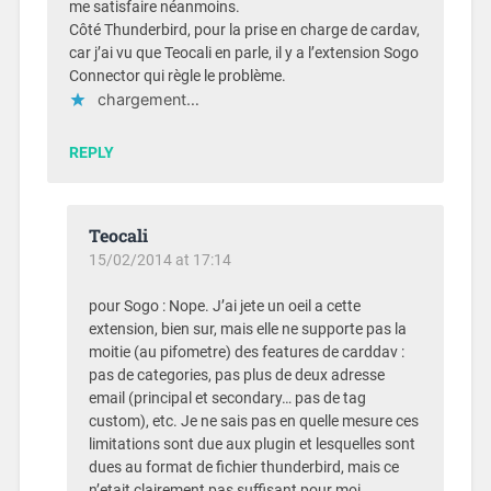
me satisfaire néanmoins.
Côté Thunderbird, pour la prise en charge de cardav,
car j’ai vu que Teocali en parle, il y a l’extension Sogo
Connector qui règle le problème.
chargement…
REPLY
Teocali
15/02/2014 at 17:14
pour Sogo : Nope. J’ai jete un oeil a cette
extension, bien sur, mais elle ne supporte pas la
moitie (au pifometre) des features de carddav :
pas de categories, pas plus de deux adresse
email (principal et secondary… pas de tag
custom), etc. Je ne sais pas en quelle mesure ces
limitations sont due aux plugin et lesquelles sont
dues au format de fichier thunderbird, mais ce
n’etait clairement pas suffisant pour moi.