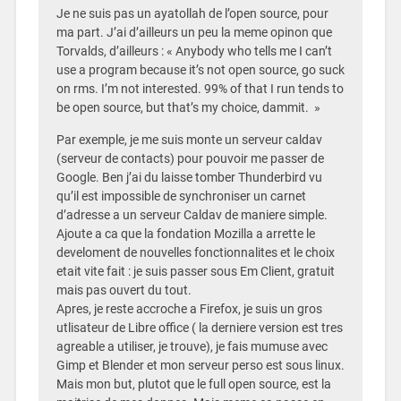
Je ne suis pas un ayatollah de l’open source, pour
ma part. J’ai d’ailleurs un peu la meme opinon que
Torvalds, d’ailleurs : « Anybody who tells me I can’t
use a program because it’s not open source, go suck
on rms. I’m not interested. 99% of that I run tends to
be open source, but that’s my choice, dammit. »
Par exemple, je me suis monte un serveur caldav
(serveur de contacts) pour pouvoir me passer de
Google. Ben j’ai du laisse tomber Thunderbird vu
qu’il est impossible de synchroniser un carnet
d’adresse a un serveur Caldav de maniere simple.
Ajoute a ca que la fondation Mozilla a arrette le
develoment de nouvelles fonctionnalites et le choix
etait vite fait : je suis passer sous Em Client, gratuit
mais pas ouvert du tout.
Apres, je reste accroche a Firefox, je suis un gros
utlisateur de Libre office ( la derniere version est tres
agreable a utiliser, je trouve), je fais mumuse avec
Gimp et Blender et mon serveur perso est sous linux.
Mais mon but, plutot que le full open source, est la