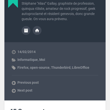
Stéphane “Alias” Gallay, graphiste de profession,
quinqua rôliste, amateur de rock progressif, geek
autoproclamé et résident genevois, donc grande
gueule. On vous aura prévenu.
14/02/2014
Informatique
,
Moi
Firefox
,
open-source
,
Thunderbird
,
LibreOffice
Previous post
Next post