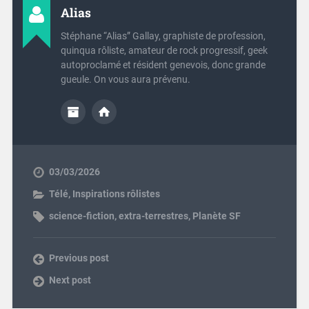
Alias
Stéphane “Alias” Gallay, graphiste de profession,
quinqua rôliste, amateur de rock progressif, geek
autoproclamé et résident genevois, donc grande
gueule. On vous aura prévenu.
03/03/2026
Télé
,
Inspirations rôlistes
science-fiction
,
extra-terrestres
,
Planète SF
Previous post
Next post