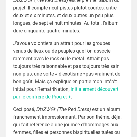
ᎠᏌᏃ ᎩᎦᎨ (The Red Dress)
est le premier album du
projet. Il compte neuf pistes plutôt courtes, entre
deux et six minutes, et deux autres un peu plus
longues, de sept et huit minutes. Au total, l’album
dure cinquante quatre minutes.
J’avoue volontiers un attrait pour les groupes
venus de lieux ou de peuples que l’on associe
rarement avec le rock ou le metal. Attrait pas
toujours très raisonnable et pas toujours très sain
non plus, une sorte « d’exotisme »pas vraiment de
bon goût. Mais ça explique en partie mon intérêt
initial pour RematriNation,
initialement découvert
par le confrère de Prog et +
.
Ceci posé,
ᎠᏌᏃ ᎩᎦᎨ (The Red Dress)
est un album
franchement impressionnant. Par son thème, déjà,
qui fait référence à une journée d’hommages aux
femmes, filles et personnes bispirituelles tuées ou