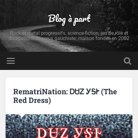
Blog à part
Rock et metal progressifs, science-fiction, jeu de rôle et
divagations de vieux gauchiste; maison fondée en 2002
RematriNation: ᎠᏌᏃ ᎩᎦᎨ (The
Red Dress)