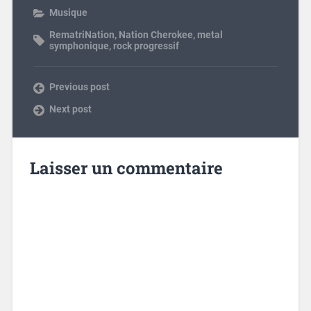
Musique
RematriNation
,
Nation Cherokee
,
metal
symphonique
,
rock progressif
Previous post
Next post
Laisser un commentaire