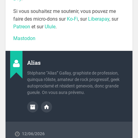
Si vous souhaitez me soutenir, vous pouvez me
faire des micro-dons sur
Ko-Fi
, sur
Liberapay
, sur
Patreon
et sur
Ulule
.
Mastodon
Alias
Stéphane “Alias” Gallay, graphiste de profession,
quinqua rôliste, amateur de rock progressif, geek
autoproclamé et résident genevois, donc grande
gueule. On vous aura prévenu.
12/06/2026