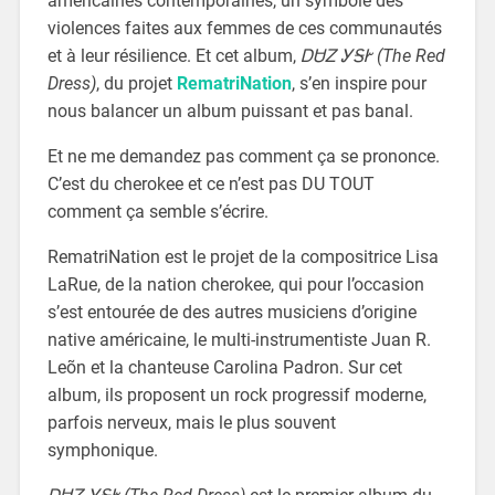
américaines contemporaines, un symbole des
violences faites aux femmes de ces communautés
et à leur résilience. Et cet album,
ᎠᏌᏃ ᎩᎦᎨ (The Red
Dress)
, du projet
RematriNation
, s’en inspire pour
nous balancer un album puissant et pas banal.
Et ne me demandez pas comment ça se prononce.
C’est du cherokee et ce n’est pas DU TOUT
comment ça semble s’écrire.
RematriNation est le projet de la compositrice Lisa
LaRue, de la nation cherokee, qui pour l’occasion
s’est entourée de des autres musiciens d’origine
native américaine, le multi-instrumentiste Juan R.
Leõn et la chanteuse Carolina Padron. Sur cet
album, ils proposent un rock progressif moderne,
parfois nerveux, mais le plus souvent
symphonique.