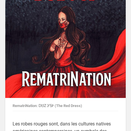
RematriNation: ᎠᏌᏃ ᎩᎦᎨ (The Red Dress)
Les robes rouges sont, dans les cultures natives