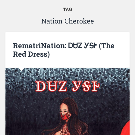
TAG
Nation Cherokee
RematriNation: ᎠᏌᏃ ᎩᎦᎨ (The
Red Dress)