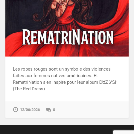
Les robes rouges sont un symbole des violences
faites aux femmes natives américaines. Et
RematriNation s’en inspire pour leur album ᎠᏌᏃ ᎩᎦᎨ
(The Red Dress).
12/06/2026
0