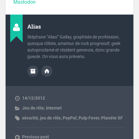
Mastodon
Alias
Stéphane “Alias” Gallay, graphiste de profession,
quinqua rôliste, amateur de rock progressif, geek
autoproclamé et résident genevois, donc grande
gueule. On vous aura prévenu.
14/12/2012
Jeu de rôle
,
Internet
sécurité
,
jeu de rôle
,
PayPal
,
Pulp Fever
,
Planète SF
Previous post