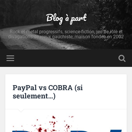
Blog à part
Rock et metal progressifs, science-fiction, jeu de rôle et
divagations de vieux gauchiste; maison fondée en 2002
PayPal vs COBRA (si
seulement…)