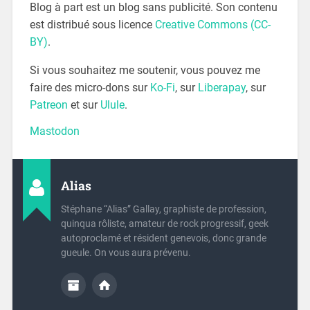
Blog à part est un blog sans publicité. Son contenu
est distribué sous licence
Creative Commons (CC-
BY)
.
Si vous souhaitez me soutenir, vous pouvez me
faire des micro-dons sur
Ko-Fi
, sur
Liberapay
, sur
Patreon
et sur
Ulule
.
Mastodon
Alias
Stéphane “Alias” Gallay, graphiste de profession,
quinqua rôliste, amateur de rock progressif, geek
autoproclamé et résident genevois, donc grande
gueule. On vous aura prévenu.