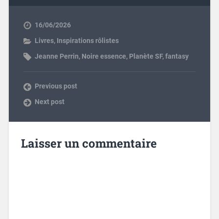
16/06/2026
Livres
,
Inspirations rôlistes
Jeanne Perrin
,
Noire essence
,
Planète SF
,
fantasy
Previous post
Next post
Laisser un commentaire