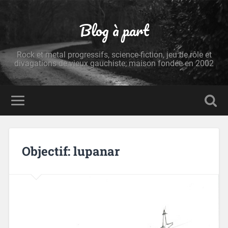
Blog à part
Rock et metal progressifs, science-fiction, jeu de rôle et
divagations de vieux gauchiste; maison fondée en 2002
Objectif: lupanar