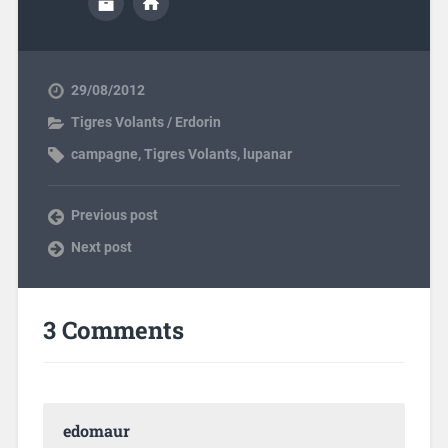
29/08/2012
Tigres Volants / Erdorin
campagne
,
Tigres Volants
,
lupanar
Previous post
Next post
3 Comments
edomaur