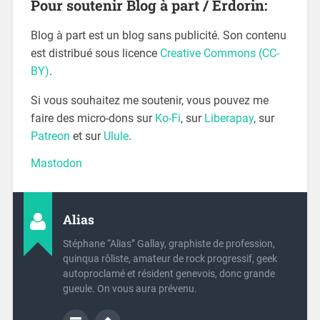
Pour soutenir Blog à part / Erdorin:
Blog à part est un blog sans publicité. Son contenu
est distribué sous licence
Creative Commons (CC-
BY)
.
Si vous souhaitez me soutenir, vous pouvez me
faire des micro-dons sur
Ko-Fi
, sur
Liberapay
, sur
Patreon
et sur
Ulule
.
Mastodon
Alias
Stéphane “Alias” Gallay, graphiste de profession,
quinqua rôliste, amateur de rock progressif, geek
autoproclamé et résident genevois, donc grande
gueule. On vous aura prévenu.