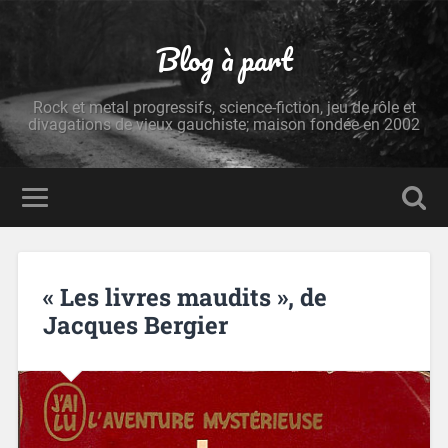
Blog à part
Rock et metal progressifs, science-fiction, jeu de rôle et
divagations de vieux gauchiste; maison fondée en 2002
« Les livres maudits », de
Jacques Bergier