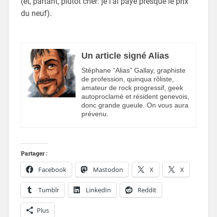
(et, partant, plutôt cher: je l’ai payé presque le prix
du neuf).
Un article signé Alias
Stéphane “Alias” Gallay, graphiste
de profession, quinqua rôliste,
amateur de rock progressif, geek
autoproclamé et résident genevois,
donc grande gueule. On vous aura
prévenu.
Partager :
Facebook
Mastodon
X
X
Tumblr
LinkedIn
Reddit
Plus