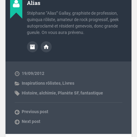
Alias
Stéphane “Alias” Gallay, graphiste de profession,
quinqua rôliste, amateur de rock progressif, geek
autoproclamé et résident genevois, donc grande
gueule. On vous aura prévenu.
19/09/2012
Inspirations rôlistes
,
Livres
Histoire
,
alchimie
,
Planète SF
,
fantastique
Previous post
Next post