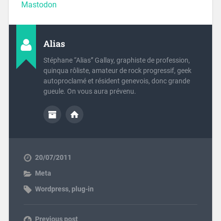
Mastodon
Alias
Stéphane “Alias” Gallay, graphiste de profession,
quinqua rôliste, amateur de rock progressif, geek
autoproclamé et résident genevois, donc grande
gueule. On vous aura prévenu.
20/07/2011
Meta
Wordpress
,
plug-in
Previous post