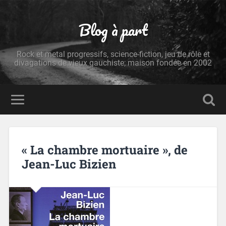
Blog à part
Rock et metal progressifs, science-fiction, jeu de rôle et
divagations de vieux gauchiste; maison fondée en 2002
« La chambre mortuaire », de
Jean-Luc Bizien