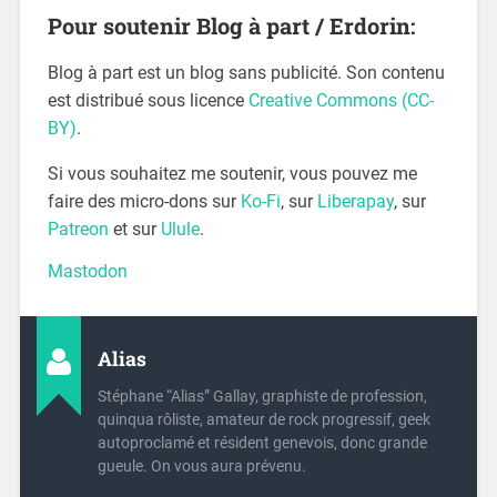
Pour soutenir Blog à part / Erdorin:
Blog à part est un blog sans publicité. Son contenu
est distribué sous licence
Creative Commons (CC-
BY)
.
Si vous souhaitez me soutenir, vous pouvez me
faire des micro-dons sur
Ko-Fi
, sur
Liberapay
, sur
Patreon
et sur
Ulule
.
Mastodon
Alias
Stéphane “Alias” Gallay, graphiste de profession,
quinqua rôliste, amateur de rock progressif, geek
autoproclamé et résident genevois, donc grande
gueule. On vous aura prévenu.