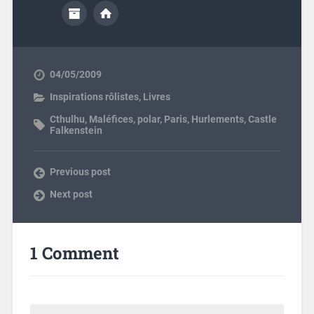
04/05/2009
Inspirations rôlistes
,
Livres
Cthulhu
,
Maléfices
,
polar
,
Paris
,
Hurlements
,
Castle
Falkenstein
Previous post
Next post
1 Comment