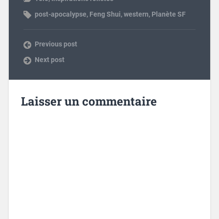
post-apocalypse
,
Feng Shui
,
western
,
Planète SF
Previous post
Next post
Laisser un commentaire