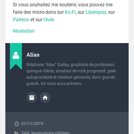
Si vous souhaitez me soutenir, vous pouvez me
faire des micro-dons sur
Ko-Fi
, sur
Liberapay
, sur
Patreon
et sur
Ulule
.
Mastodon
Alias
Stéphane “Alias” Gallay, graphiste de profession,
quinqua rôliste, amateur de rock progressif, geek
autoproclamé et résident genevois, donc grande
gueule. On vous aura prévenu.
21/11/2019
Télé
,
Inspirations rôlistes