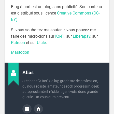
Blog à part est un blog sans publicité. Son contenu
est distribué sous licence
Creative Commons (CC-
BY)
.
Si vous souhaitez me soutenir, vous pouvez me
faire des micro-dons sur
Ko-Fi
, sur
Liberapay
, sur
Patreon
et sur
Ulule
.
Mastodon
Alias
Stéphane “Alias” Gallay, graphiste de profession,
quinqua rôliste, amateur de rock progressif, geek
autoproclamé et résident genevois, donc grande
gueule. On vous aura prévenu.