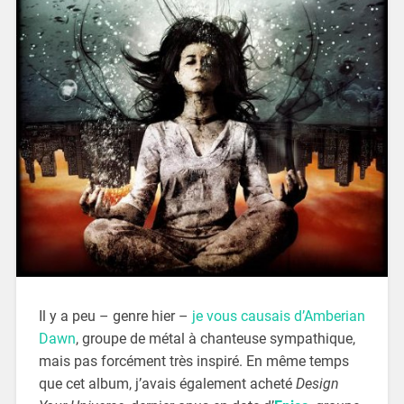
Il y a peu – genre hier –
je vous causais d’Amberian
Dawn
, groupe de métal à chanteuse sympathique,
mais pas forcément très inspiré. En même temps
que cet album, j’avais également acheté
Design